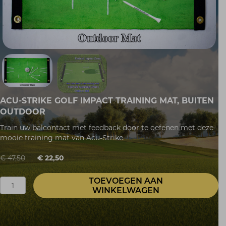
ACU-STRIKE GOLF IMPACT TRAINING MAT, BUITEN
OUTDOOR
Train uw balcontact met feedback door te oefenen met deze
mooie training mat van Acu-Strike.
Oorspronkelijke
Huidige
€
47,50
€
22,50
prijs
prijs
was:
is:
TOEVOEGEN AAN
Acu-
€ 47,50.
€ 22,50.
WINKELWAGEN
Strike
Golf
Impact
Training