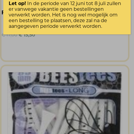
Let op!
In de periode van 12 juni tot 8 juli zullen
er vanwege vakantie geen bestellingen
Footjoy ProDry Heritage Heren Golfsok
verwerkt worden. Het is nog wel mogelijk om
een bestelling te plaatsen, deze zal na de
aangegeven periode verwerkt worden.
Oorspronkelijke
Huidige
€
17,00
€
15,50
prijs
prijs
was:
is:
€ 17,00.
€ 15,50.