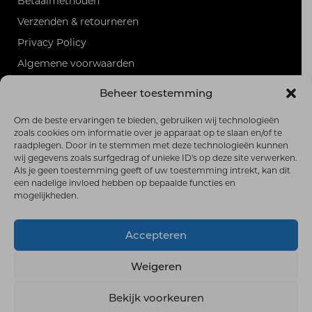
Betaalmethoden
Verzenden & retourneren
Privacy Policy
Algemene voorwaarden
Sitemap
Beheer toestemming
PRODUCTEN
Alle producten
Om de beste ervaringen te bieden, gebruiken wij technologieën
zoals cookies om informatie over je apparaat op te slaan en/of te
RSS-feed
raadplegen. Door in te stemmen met deze technologieën kunnen
wij gegevens zoals surfgedrag of unieke ID's op deze site verwerken.
FRANK HOEKZEMA GOLF
Als je geen toestemming geeft of uw toestemming intrekt, kan dit
Burg. Vrijlandweg 35,
een nadelige invloed hebben op bepaalde functies en
6997 AB Hoog-Keppel
mogelijkheden.
0626960108
frankhoekzemagolfshop@gmail.com
Accepteren
© 2026 Frank Hoekzema Golf | Gebouwd met
WP All-In
Weigeren
van
Spin in het Web
| Design door
E.W.Design
Bekijk voorkeuren