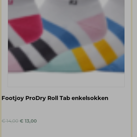
Footjoy ProDry Roll Tab enkelsokken
Oorspronkelijke
Huidige
€
14,00
€
13,00
prijs
prijs
was:
is: