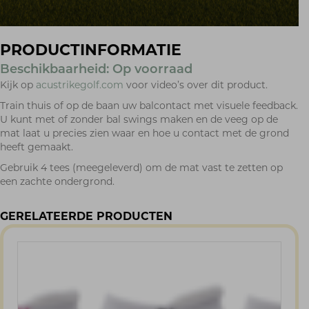
Mat,
Buiten
outdoor
PRODUCTINFORMATIE
aantal
Beschikbaarheid: Op voorraad
Kijk op
acustrikegolf.com
voor video’s over dit product.
Train thuis of op de baan uw balcontact met visuele feedback.
U kunt met of zonder bal swings maken en de veeg op de
mat laat u precies zien waar en hoe u contact met de grond
heeft gemaakt.
Gebruik 4 tees (meegeleverd) om de mat vast te zetten op
een zachte ondergrond.
GERELATEERDE PRODUCTEN