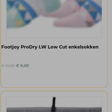
Footjoy ProDry LW Low Cut enkelsokken
Oorspronkelijke
Huidige
€
10,00
€
9,00
prijs
prijs
was:
is:
€ 10,00.
€ 9,00.