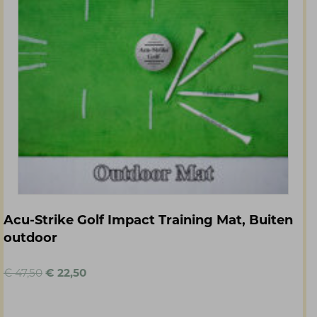
Acu-Strike Golf Impact Training Mat, Buiten
outdoor
Oorspronkelijke
Huidige
€
47,50
€
22,50
prijs
prijs
was:
is:
€ 47,50.
€ 22,50.