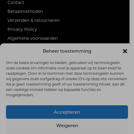
Contact
Betaalmethoden
Verzenden & retourneren
Privacy Policy
Algemene voorwaarden
Sitemap
Beheer toestemming
PRODUCTEN
Alle producten
Om de beste ervaringen te bieden, gebruiken wij technologieën
zoals cookies om informatie over je apparaat op te slaan en/of te
RSS-feed
raadplegen. Door in te stemmen met deze technologieën kunnen
wij gegevens zoals surfgedrag of unieke ID's op deze site verwerken.
FRANK HOEKZEMA GOLF
Als je geen toestemming geeft of uw toestemming intrekt, kan dit
Burg. Vrijlandweg 35,
een nadelige invloed hebben op bepaalde functies en
6997 AB Hoog-Keppel
mogelijkheden.
0626960108
frankhoekzemagolfshop@gmail.com
Accepteren
© 2026 Frank Hoekzema Golf | Gebouwd met
WP All-In
Weigeren
van
Spin in het Web
| Design door
E.W.Design