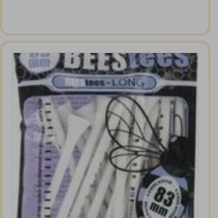
prijs
prijs
was:
is:
€ 29,00.
€ 26,00.