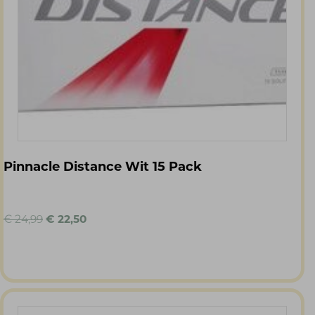
Pinnacle Distance Wit 15 Pack
Oorspronkelijke
Huidige
€
24,99
€
22,50
prijs
prijs
was:
is:
€ 24,99.
€ 22,50.