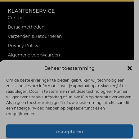
KLANTENSERVICE
Contact
Betaalmethoden
Verzenden & retourneren
Privacy Policy
Algemene voorwaarden
Sitemap
Beheer toestemming
PRODUCTEN
Alle producten
Om de beste ervaringen te bieden, gebruiken wij technologieën
zoals cookies om informatie over je apparaat op te slaan en/of te
RSS-feed
raadplegen. Door in te stemmen met deze technologieën kunnen
wij gegevens zoals surfgedrag of unieke ID's op deze site verwerken.
FRANK HOEKZEMA GOLF
Als je geen toestemming geeft of uw toestemming intrekt, kan dit
Burg. Vrijlandweg 35,
een nadelige invloed hebben op bepaalde functies en
6997 AB Hoog-Keppel
mogelijkheden.
0626960108
frankhoekzemagolfshop@gmail.com
Accepteren