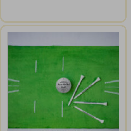
prijs
prijs
was:
is:
€ 29,00.
€ 26,00.