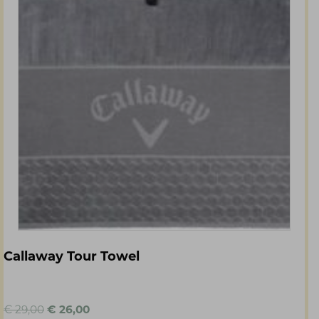
Callaway Tour Towel
Oorspronkelijke
Huidige
€
29,00
€
26,00