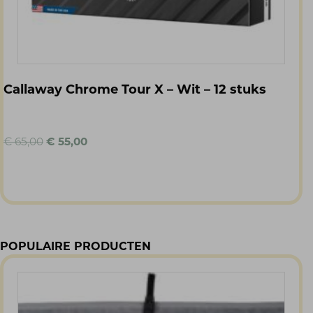
Callaway Chrome Tour X – Wit – 12 stuks
Oorspronkelijke
Huidige
€
65,00
€
55,00
prijs
prijs
was:
is:
€ 65,00.
€ 55,00.
POPULAIRE PRODUCTEN