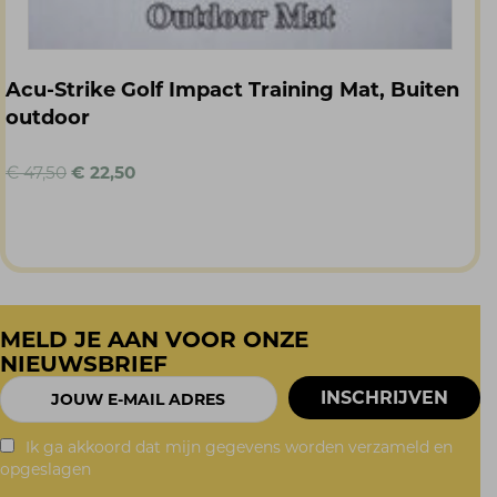
Acu-Strike Golf Impact Training Mat, Buiten
outdoor
Oorspronkelijke
Huidige
€
47,50
€
22,50
prijs
prijs
was:
is:
€ 47,50.
€ 22,50.
MELD JE AAN VOOR ONZE
NIEUWSBRIEF
Ik ga akkoord dat mijn gegevens worden verzameld en
opgeslagen