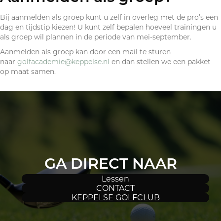
Bij aanmelden als groep kunt u zelf in overleg met de pro’s een
dag en tijdstip kiezen! U kunt zelf bepalen hoeveel trainingen u
als groep wil plannen in de periode van mei-september.
Aanmelden als groep kan door een mail te sturen
naar
golfacademie@keppelse.nl
en dan stellen we een pakket
op maat samen.
GA DIRECT NAAR
Lessen
CONTACT
KEPPELSE GOLFCLUB