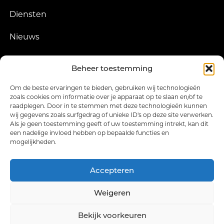
Diensten
Nieuws
Winkel
Beheer toestemming
Contact
Om de beste ervaringen te bieden, gebruiken wij technologieën
zoals cookies om informatie over je apparaat op te slaan en/of te
SCHRIJF JE IN VOOR DE
raadplegen. Door in te stemmen met deze technologieën kunnen
NIEUWSBRIEF
wij gegevens zoals surfgedrag of unieke ID's op deze site verwerken.
Als je geen toestemming geeft of uw toestemming intrekt, kan dit
een nadelige invloed hebben op bepaalde functies en
mogelijkheden.
Ik ga akkoord dat mijn gegevens worden verzameld en
opgeslagen
Accepteren
Weigeren
Bekijk voorkeuren
© 2026 Frank Hoekzema Golf | Gebouwd met
WP All-In
van