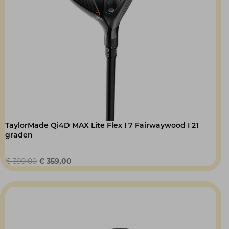
TaylorMade Qi4D MAX Lite Flex I 7 Fairwaywood I 21
graden
Oorspronkelijke
Huidige
€
399,00
€
359,00
prijs
prijs
was:
is:
€ 399,00.
€ 359,00.