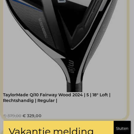
TaylorMade Qi10 Fairway Wood 2024 | 5 | 18° Loft |
Rechtshandig | Regular |
Oorspronkelijke
Huidige
€
379,00
€
329,00
prijs
prijs
was:
is:
Vakantie melding
Sluiten
€ 379,00.
€ 329,00.