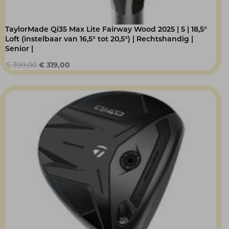
TaylorMade Qi35 Max Lite Fairway Wood 2025 | 5 | 18,5°
Loft (instelbaar van 16,5° tot 20,5°) | Rechtshandig |
Senior |
Oorspronkelijke
Huidige
€
399,00
€
319,00
prijs
prijs
was:
is:
€ 399,00.
€ 319,00.