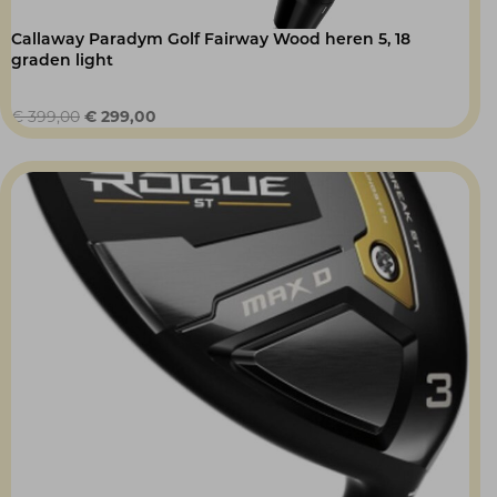
Callaway Paradym Golf Fairway Wood heren 5, 18
graden light
Oorspronkelijke
Huidige
€
399,00
€
299,00
prijs
prijs
was:
is:
€ 399,00.
€ 299,00.