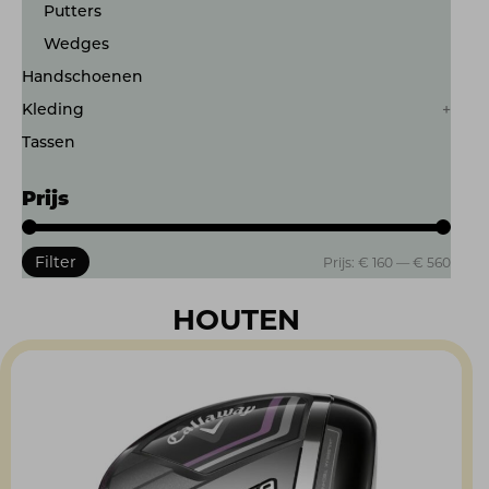
Putters
Wedges
Handschoenen
Kleding
Tassen
Prijs
Filter
Min.
Max.
Prijs:
€ 160
—
€ 560
prijs
prijs
HOUTEN