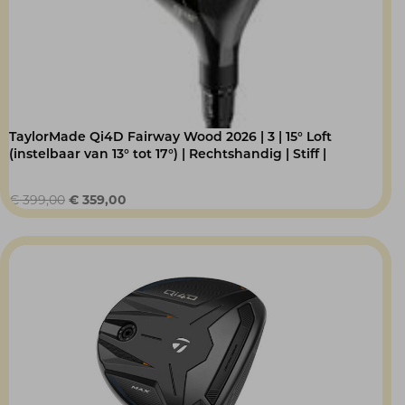
TaylorMade Qi4D Fairway Wood 2026 | 3 | 15° Loft
(instelbaar van 13° tot 17°) | Rechtshandig | Stiff |
Oorspronkelijke
Huidige
€
399,00
€
359,00
prijs
prijs
was:
is:
€ 399,00.
€ 359,00.