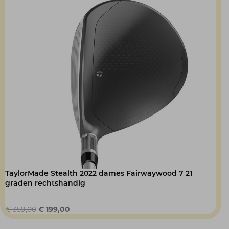
TaylorMade Stealth 2022 dames Fairwaywood 7 21
graden rechtshandig
Oorspronkelijke
Huidige
€
359,00
€
199,00
prijs
prijs