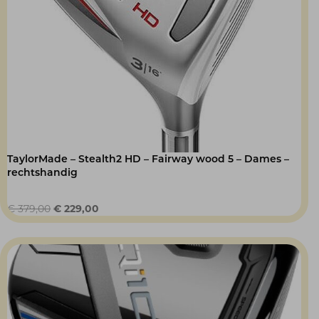
TaylorMade – Stealth2 HD – Fairway wood 5 – Dames –
rechtshandig
Oorspronkelijke
Huidige
€
379,00
€
229,00
prijs
prijs
was:
is:
€ 379,00.
€ 229,00.