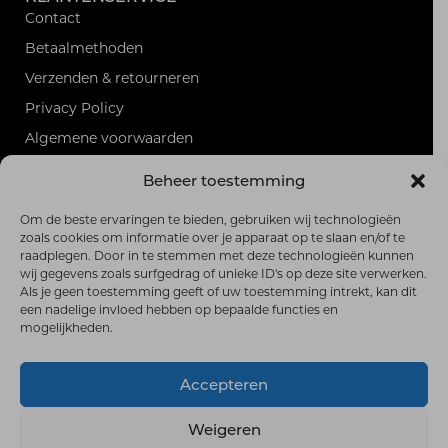
Contact
Betaalmethoden
Verzenden & retourneren
Privacy Policy
Algemene voorwaarden
Sitemap
Beheer toestemming
PRODUCTEN
Alle producten
Om de beste ervaringen te bieden, gebruiken wij technologieën
zoals cookies om informatie over je apparaat op te slaan en/of te
RSS-feed
raadplegen. Door in te stemmen met deze technologieën kunnen
wij gegevens zoals surfgedrag of unieke ID's op deze site verwerken.
FRANK HOEKZEMA GOLF
Als je geen toestemming geeft of uw toestemming intrekt, kan dit
Burg. Vrijlandweg 35,
een nadelige invloed hebben op bepaalde functies en
6997 AB Hoog-Keppel
mogelijkheden.
0626960108
frankhoekzemagolfshop@gmail.com
Accepteren
© 2026 Frank Hoekzema Golf | Gebouwd met
WP All-In
Weigeren
van
Spin in het Web
| Design door
E.W.Design