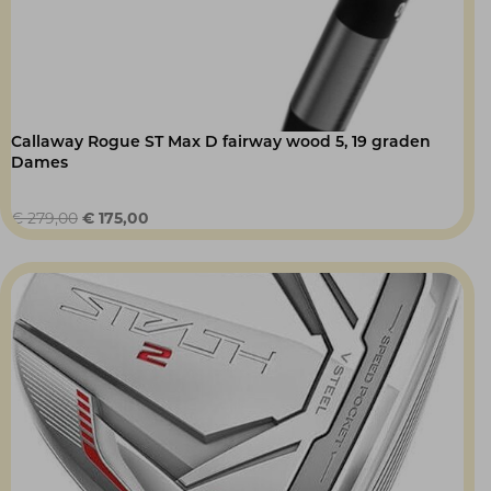
Callaway Rogue ST Max D fairway wood 5, 19 graden
Dames
Oorspronkelijke
Huidige
€
279,00
€
175,00
prijs
prijs
was:
is:
€ 279,00.
€ 175,00.