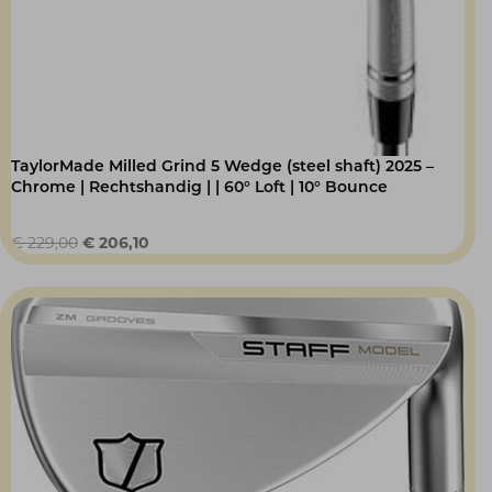
TaylorMade Milled Grind 5 Wedge (steel shaft) 2025 –
Chrome | Rechtshandig | | 60° Loft | 10° Bounce
Oorspronkelijke
Huidige
€
229,00
€
206,10
prijs
prijs
was:
is:
€ 229,00.
€ 206,10.