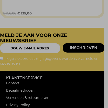
Oorspronkelijke
Huidige
€
150,00
€
135,00
prijs
prijs
was:
is:
€ 150,00.
€ 135,00.
MELD JE AAN VOOR ONZE
NIEUWSBRIEF
Ik ga akkoord dat mijn gegevens worden verzameld en
opgeslagen
KLANTENSERVICE
Contact
Betaalmethoden
Verzenden & retourneren
Privacy Policy