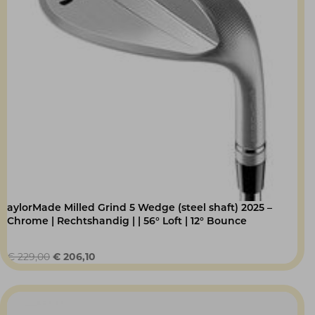
aylorMade Milled Grind 5 Wedge (steel shaft) 2025 –
Chrome | Rechtshandig | | 56° Loft | 12° Bounce
Oorspronkelijke
Huidige
€
229,00
€
206,10
prijs
prijs
was:
is:
€ 229,00.
€ 206,10.