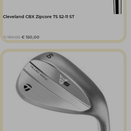
Cleveland CBX Zipcore TS 52-11 ST
Oorspronkelijke
Huidige
€
189,00
€
150,00
prijs
prijs
was:
is:
€ 189,00.
€ 150,00.