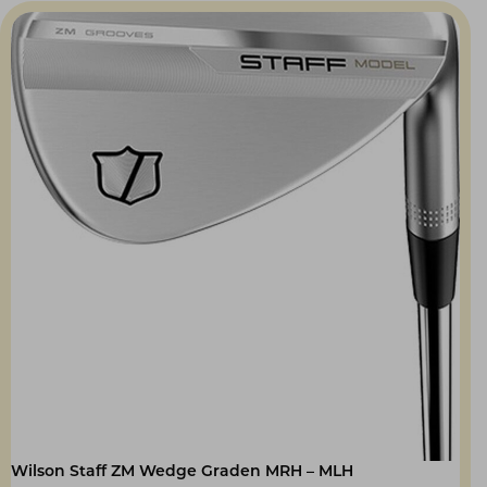
was:
is:
€ 150,00.
€ 135,00.
Wilson Staff ZM Wedge Graden MRH – MLH