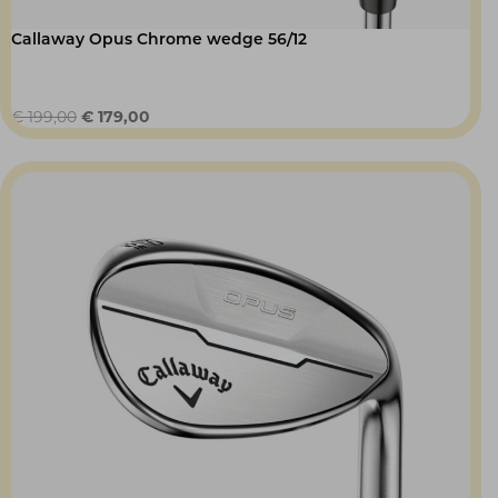
Callaway Opus Chrome wedge 56/12
Oorspronkelijke
Huidige
€
199,00
€
179,00
prijs
prijs
was:
is:
€ 199,00.
€ 179,00.