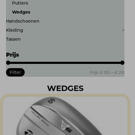
Putters
Wedges
Handschoenen
Kleding
Tassen
Prijs
Filter
Min.
Max.
Prijs:
€ 130
—
€ 210
prijs
prijs
WEDGES