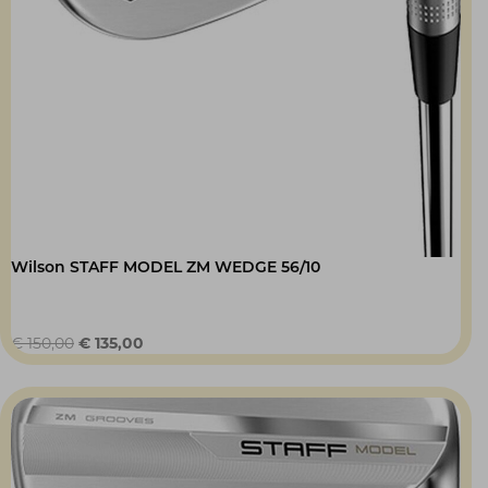
Wilson STAFF MODEL ZM WEDGE 56/10
Oorspronkelijke
Huidige
€
150,00
€
135,00
prijs
prijs
was:
is:
€ 150,00.
€ 135,00.