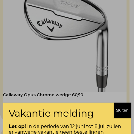
Callaway Opus Chrome wedge 60/10
Vakantie melding
Sluiten
Oorspronkelijke
Huidige
€
199,00
€
179,00
prijs
prijs
Let op!
In de periode van 12 juni tot 8 juli zullen
was:
is:
er vanwege vakantie geen bestellingen
€ 199,00.
€ 179,00.