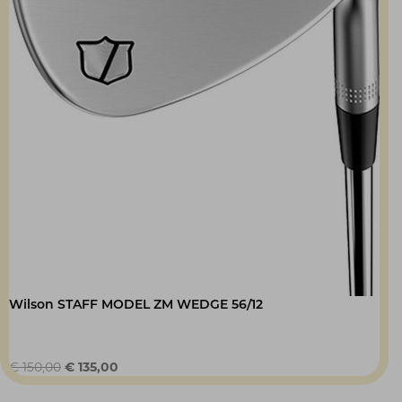
Wilson STAFF MODEL ZM WEDGE 56/12
Oorspronkelijke
Huidige
€
150,00
€
135,00
prijs
prijs