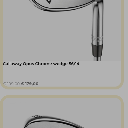
Callaway Opus Chrome wedge 56/14
Oorspronkelijke
Huidige
€
199,00
€
179,00
prijs
prijs
was:
is:
€ 199,00.
€ 179,00.