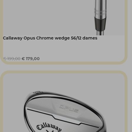
Callaway Opus Chrome wedge 56/12 dames
Oorspronkelijke
Huidige
€
199,00
€
179,00
prijs
prijs
was:
is:
€ 199,00.
€ 179,00.