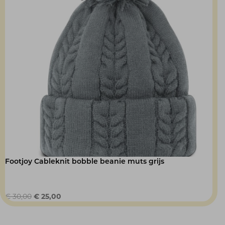
Footjoy Cableknit bobble beanie muts grijs
Oorspronkelijke
Huidige
€
30,00
€
25,00
prijs
prijs
was:
is: