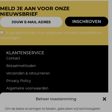
€ 30,00.
€ 25,00.
MELD JE AAN VOOR ONZE
NIEUWSBRIEF
Ik ga akkoord dat mijn gegevens worden verzameld en
opgeslagen
KLANTENSERVICE
Contact
Betaalmethoden
Verzenden & retourneren
Privacy Policy
Algemene voorwaarden
Sitemap
Beheer toestemming
PRODUCTEN
Alle producten
Om de beste ervaringen te bieden, gebruiken wij technologieën