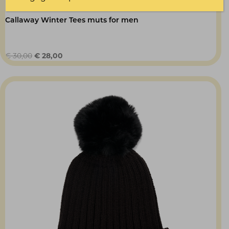
Callaway Winter Tees muts for men
Oorspronkelijke
Huidige
€
30,00
€
28,00
prijs
prijs
was:
is:
€ 30,00.
€ 28,00.