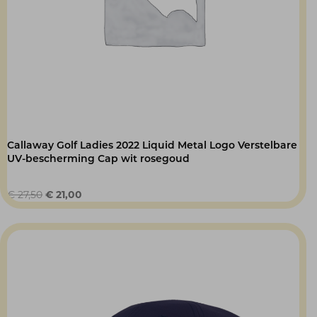
Callaway Golf Ladies 2022 Liquid Metal Logo Verstelbare
UV-bescherming Cap wit rosegoud
Oorspronkelijke
Huidige
€
27,50
€
21,00
prijs
prijs
was:
is:
€ 27,50.
€ 21,00.