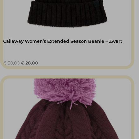
Callaway Women’s Extended Season Beanie – Zwart
Oorspronkelijke
Huidige
€
30,00
€
28,00
prijs
prijs
was:
is:
€ 30,00.
€ 28,00.