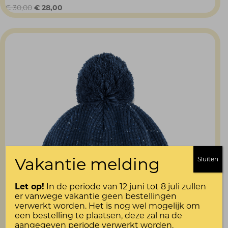
Oorspronkelijke
Huidige
€
30,00
€
28,00
prijs
prijs
was:
is:
€ 30,00.
€ 28,00.
Vakantie melding
Sluiten
Let op!
In de periode van 12 juni tot 8 juli zullen
er vanwege vakantie geen bestellingen
verwerkt worden. Het is nog wel mogelijk om
een bestelling te plaatsen, deze zal na de
aangegeven periode verwerkt worden.