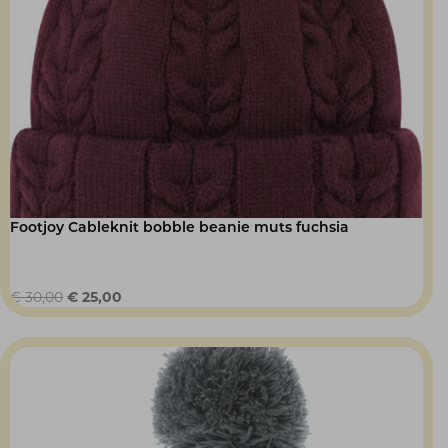
Footjoy Cableknit bobble beanie muts fuchsia
Oorspronkelijke
Huidige
€
30,00
€
25,00
prijs
prijs
was:
is:
€ 30,00.
€ 25,00.