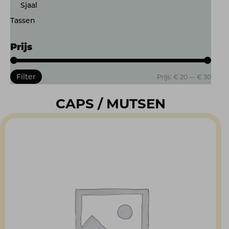
Sjaal
Tassen
Prijs
Filter
Min.
Max.
Prijs:
€ 20
—
€ 30
prijs
prijs
CAPS / MUTSEN