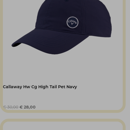
Callaway Hw Cg High Tail Pet Navy
Oorspronkelijke
Huidige
€
30,00
€
28,00
prijs
prijs
was:
is:
€ 30,00.
€ 28,00.